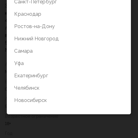
Санкт-Петербург
3. Испанский автор Мерседес Рон — лауреат
конкурса Wattys 2016 года.
Краснодар
4. Жаркие страсти, мафия, приключения и, конечно,
Ростов-на-Дону
любовь — отличный коктейль, смешать, но не
взбалтывать.
Нижний Новгород
5. Рекомендуется к прочтению всем, кто любит
New Adult.
Самара
Уфа
Автор
Мерседес Рон
Екатеринбург
Вес
Челябинск
0,423
Артикул
Новосибирск
978-5-17-138836-2
Возрастное ограничение
18+
Год