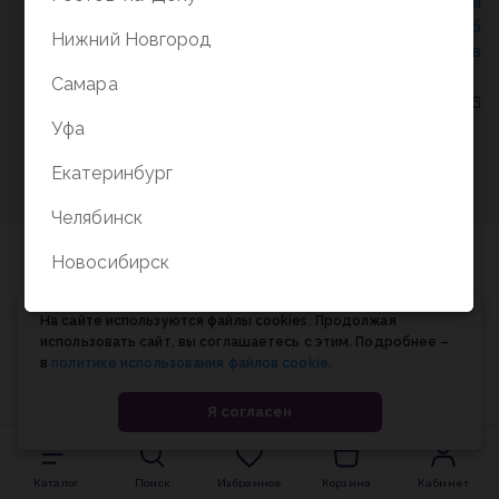
Политика конфиденциальности
/
СОГЛАСИЕ на
обработку персональных данных
/
Соглашение об
Нижний Новгород
использовании cookie-файлов
Самара
© Планета книги, 1998-2026
Уфа
Екатеринбург
Челябинск
Новосибирск
На сайте используются файлы cookies. Продолжая
использовать сайт, вы соглашаетесь с этим. Подробнее –
в
политике использования файлов cookie
.
Я согласен
Каталог
Поиск
Избранное
Корзина
Кабинет