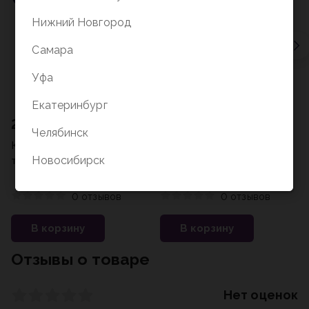
Нижний Новгород
Самара
Уфа
Екатеринбург
2 619 ₽
1 649 ₽
Челябинск
Коръәни-Кәрим (арабский и
Әль- Куръән (Аль Коран-
Новосибирск
транскрипция)
транскрипция)
0 отзывов
0 отзывов
В корзину
В корзину
Отзывы о товаре
Нет оценок