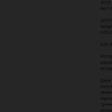
2003 
бестс
2013 
прода
000 
КАК 
Истор
вдохн
истор
Джек 
попул
любил
пароч
трени
можно