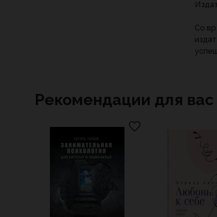
Издат
Со вр
издат
успеш
Рекомендации для вас