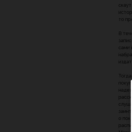
скаут
истор
то пр
В теч
запис
сами 
набра
издат
Тогда
покуп
надеж
расск
слуша
заинт
о пок
распи