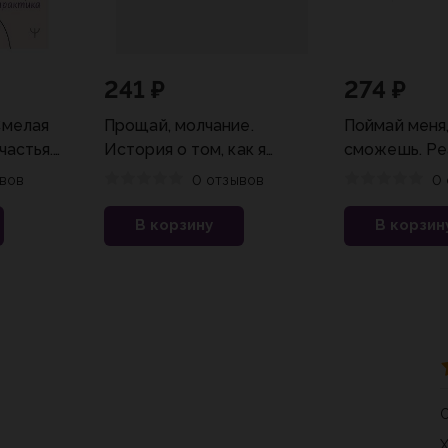
241 ₽
274 ₽
Смелая
Прощай, молчание.
Поймай меня,
частья.
История о том, как я
сможешь. Ре
ка
пережила выкидыш
история сам
вов
0 отзывов
0 
неуловимого
за всю исто
В корзину
В корзин
преступлени
Фрэнк