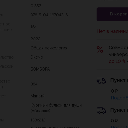
0,352
В корзи
ул
978-5-04-167043-6
стное
16+
ичение
Нет в наличи
2022
Совмест
Общая психология
универс
ельство
Эксмо
до 10 %
ельский
БОМБОРА
Пункт
ество
384
иц
0 ₽
лет
Мягкий
Подроб
Куриный бульон для души
Пункт
(обложка)
ры
138х212
0 ₽
Подроб