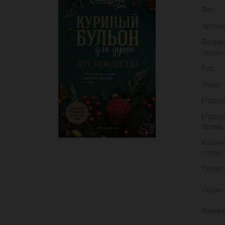
Вес
Артик
Возра
огран
Год
Жанр
Издат
Издат
бренд
Колич
стран
Переп
Серия
Разме