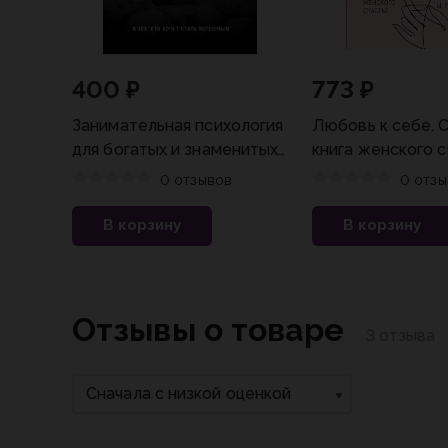
400 ₽
773 ₽
Занимательная психология
Любовь к себе. 
для богатых и знаменитых
книга женского с
... и тех, кто хочет стать
Теория и практи
0 отзывов
0 отзы
успешным
В корзину
В корзину
Отзывы о товаре
3 отзыва
Сначала с низкой оценкой