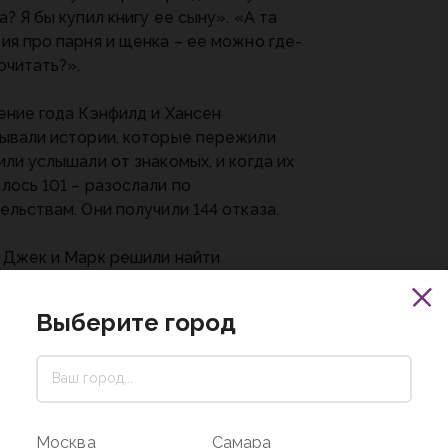
а? Я бы купил книгу ее сыну». «А та
ия про парня и щенка – ее можно где-
очитать?».
ение года Кэнфилд и Хансен
ывали истории, которые пережили
или услышали от знакомых, и когда их
лось 101 – разослали по
ельствам. Они получили 144 отказа.
 Джек и Марк решили найти
ателей еще до публикации книги, в
де переубедить издателей. Они
Выберите город
азывали о ней своим знакомым и
телям тренингов, и всех, кто был
ересован, просила написать расписку
упке будущей книги. Когда таких
сок набралось более 20 000, Джек и
Москва
Самара