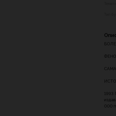
Темат
Тип б
Опи
БОЛЕ
ФЕНО
САМА
ИСТО
1993 
издав
000 п