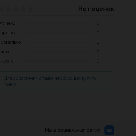
Нет оценок
Отлично
0
Хорошо
0
Нормально
0
Плохо
0
Ужасно
0
Для добавления отзыва необходимо купить
товар
Мы в социальных сетях