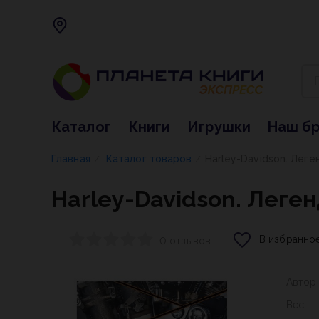
Каталог
Книги
Игрушки
Наш б
Главная
Каталог товаров
Harley-Davidson. Леге
/
/
Harley-Davidson. Леге
В избранно
0 отзывов
Автор
Вес