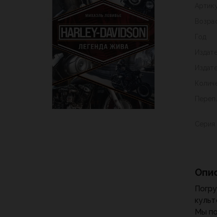
Артик
Возра
Год
Издат
Издат
Колич
Переп
Серия
Опи
Погру
культ
Мы по