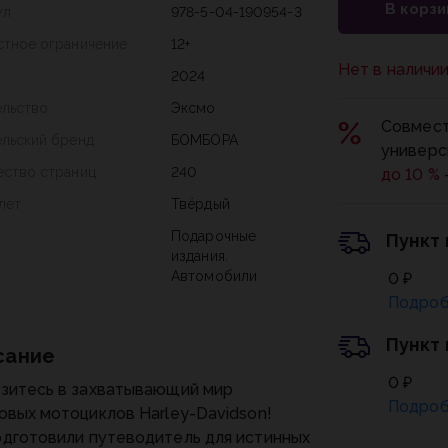
В корзи
ул
978-5-04-190954-3
стное ограничение
12+
Нет в наличи
2024
ельство
Эксмо
Совмест
ельский бренд
БОМБОРА
универс
ество страниц
240
до 10 %
лет
Твёрдый
Подарочные
Пункт
издания.
Автомобили
0 ₽
Подроб
Пункт
сание
0 ₽
зитесь в захватывающий мир
Подроб
овых мотоциклов Harley-Davidson!
дготовили путеводитель для истинных