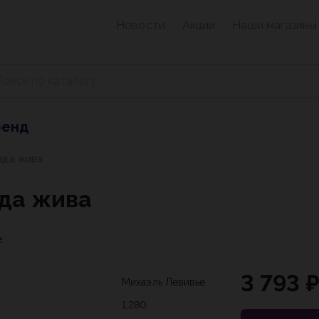
Новости
Акции
Наши магазины
ренд
нда жива
нда жива
е
3 793 
Михаэль Левивье
1,280