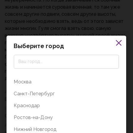
жизнь и начинается суровая военная, то там уже
совсем другие подвиги, совсем другие высоты,
которые необходимо взять, ведь от этого зависят
жизни многих. Гуля смогла взять свою, самую
важную «четвёртую высоту» и ценой своей жизни
помогла армии выстоять против врагов, спасла
Выберите город
много раненых и стала народной героиней.
Повесть Елены Ильиной о жизни обыкновенной
советской девчонки в мирное время и в страшные
годы Великой Отечественной войны западает в
душу и не оставляет никого равнодушным!
Москва
Автор
Санкт-Петербург
Елена Ильина
Краснодар
Вес
0,480
Ростов-на-Дону
Артикул
Нижний Новгород
978-5-17-149364-6