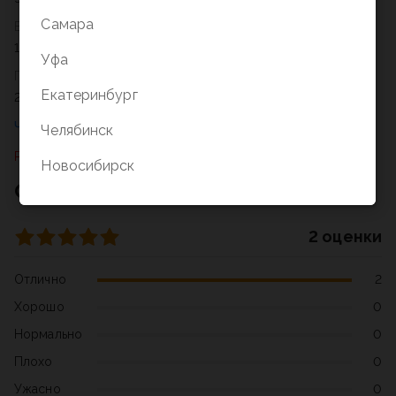
Самара
Возрастное ограничение
12+
Уфа
Год
Екатеринбург
2022
Челябинск
Раздел не найден
Новосибирск
Отзывы о товаре
2 оценки
Отлично
2
Хорошо
0
Нормально
0
Плохо
0
Ужасно
0