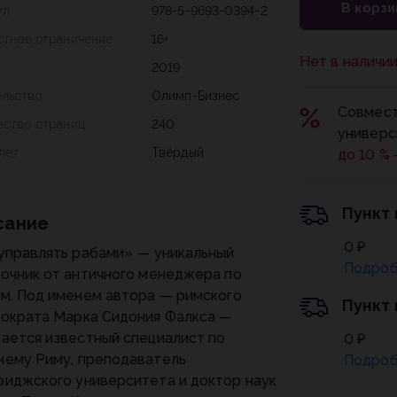
В корзи
ул
978-5-9693-0394-2
стное ограничение
16+
Нет в наличи
2019
ельство
Олимп-Бизнес
Совмест
ество страниц
240
универс
лет
Твёрдый
до 10 %
Пункт
сание
0 ₽
управлять рабами» — уникальный
Подроб
очник от античного менеджера по
м. Под именем автора — римского
Пункт
ократа Марка Сидония Фалкса —
ается известный специалист по
0 ₽
ему Риму, преподаватель
Подроб
иджского университета и доктор наук