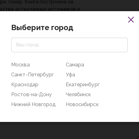
и Тонер. Книга построена на
стве аутентичных источников и
вает все аспекты римского
ладения: приобретение рабов;
Выберите город
чное обучение и ориентацию; систему
ации, включая физические наказания и
ичение в еде; роль и место семейных
ений. Книга будет особенно
есна тем, кто работает с людьми.
Москва
Самара
и Тонер, доктор наук, профессор,
Санкт-Петербург
Уфа
водитель
Краснодар
Екатеринбург
Ростов-на-Дону
Челябинск
Нижний Новгород
Новосибирск