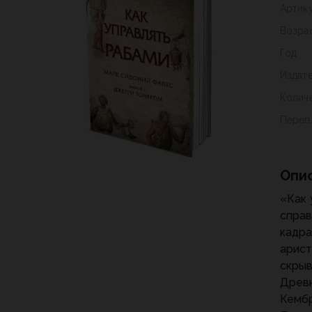
Артик
Возра
Год
Издат
Колич
Переп
Опи
«Как 
справ
кадра
арист
скрыв
Древн
Кембр