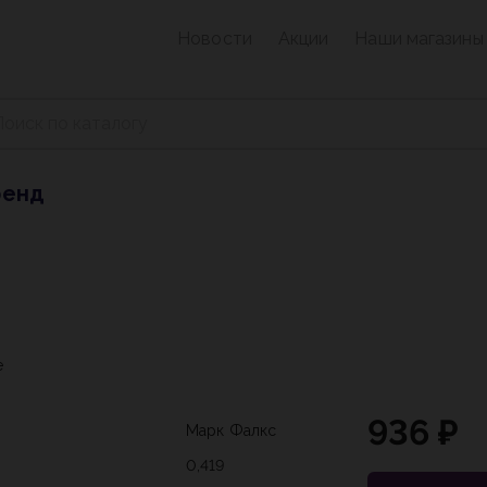
Новости
Акции
Наши магазины
ренд
е
936 ₽
Марк Фалкс
0,419