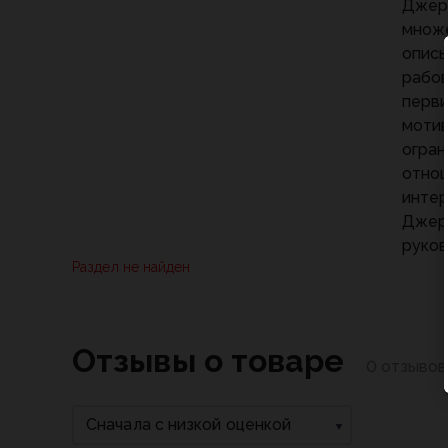
Джерр
множе
описы
рабов
перви
мотив
огран
отнош
интер
Джерр
руко
Раздел не найден
Отзывы о товаре
0 отзывов
Сначала с низкой оценкой