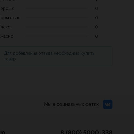
Хорошо
0
Нормально
0
Плохо
0
Ужасно
0
Для добавления отзыва необходимо купить
товар
Мы в социальных сетях
лю
8 (800) 5000-338