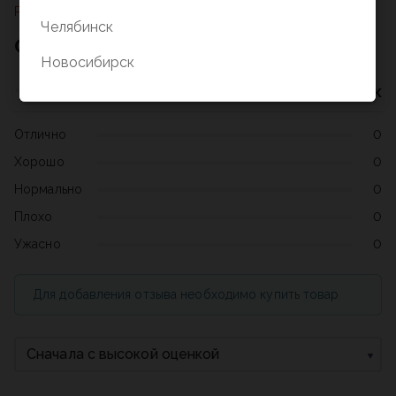
Раздел не найден
Челябинск
Отзывы о товаре
Новосибирск
Нет оценок
Отлично
0
Хорошо
0
Нормально
0
Плохо
0
Ужасно
0
Для добавления отзыва необходимо купить товар
Сначала с высокой оценкой