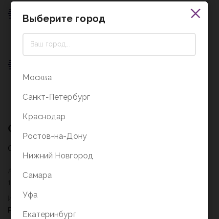
Пункт выдачи
Выберите город
0 ₽
Подробнее о доставке
Пункт выдачи
Москва
0 ₽
Подробнее о доставке
Санкт-Петербург
Краснодар
Описание
Ростов-на-Дону
Описание на стадии заполнения
Нижний Новгород
Артикул
Самара
1505
Уфа
Издательство
Рельеф-центр
Екатеринбург