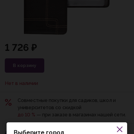
1 726 ₽
В корзину
Нет в наличии
Совместные покупки для садиков, школ и
университетов со скидкой
до 10 %
— при заказе в магазинах нашей сети.
Выберите город
Пункт выдачи