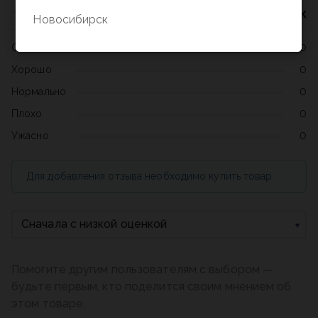
Нет оценок
Новосибирск
Отлично
0
Хорошо
0
Нормально
0
Плохо
0
Ужасно
0
Для добавления отзыва необходимо купить товар
Сначала с низкой оценкой
Помогите другим пользователям с выбором —
будьте первым, кто поделится своим мнением об
этом товаре.