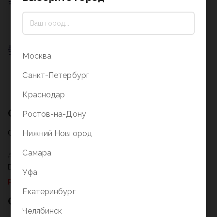
0 ₽
Подробнее о доставке
Пункт выдачи
Москва
0 ₽
Санкт-Петербург
Подробнее о доставке
Краснодар
Описание
Ростов-на-Дону
Описание на стадии заполнения
Нижний Новгород
Самара
Артикул
DM-B001-K032
Уфа
Раздел не найден
Екатеринбург
Отзывы о товаре
Челябинск