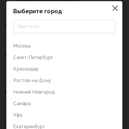
до 10 %
— при заказе в магазинах нашей сети.
Выберите город
Пункт выдачи
0 ₽
Подробнее о доставке
Москва
Пункт выдачи
Санкт-Петербург
0 ₽
Краснодар
Подробнее о доставке
Ростов-на-Дону
Описание
Нижний Новгород
Самара
Описание на стадии заполнения
Уфа
Артикул
237595
Екатеринбург