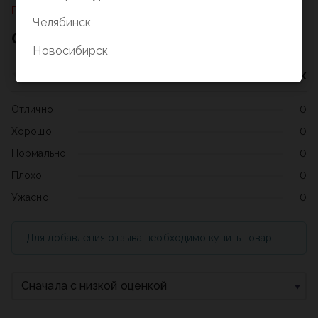
Раздел не найден
Челябинск
Отзывы о товаре
Новосибирск
Нет оценок
Отлично
0
Хорошо
0
Нормально
0
Плохо
0
Ужасно
0
Для добавления отзыва необходимо купить товар
Сначала с низкой оценкой