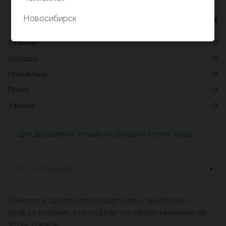
Нет оценок
Новосибирск
Отлично
0
Хорошо
0
Нормально
0
Плохо
0
Ужасно
0
Для добавления отзыва необходимо купить товар
По умолчанию
Помогите другим пользователям с выбором —
будьте первым, кто поделится своим мнением об
этом товаре.