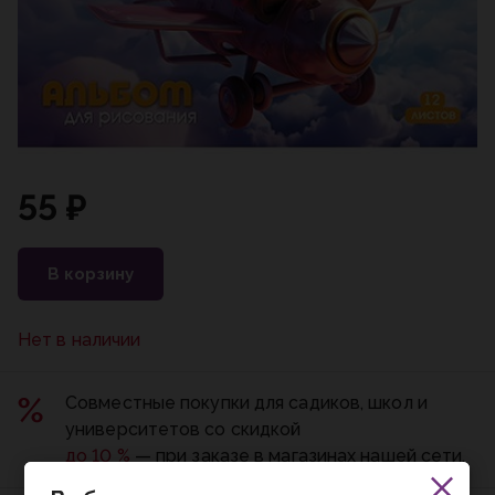
55 ₽
В корзину
Нет в наличии
Совместные покупки для садиков, школ и
университетов со скидкой
до 10 %
— при заказе в магазинах нашей сети.