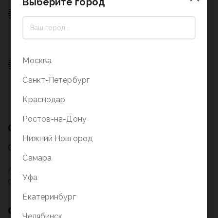
Выберите город
Пункт выдачи
0 ₽
Подробнее о доставке
Москва
Пункт выдачи
Санкт-Петербург
0 ₽
Подробнее о доставке
Краснодар
Ростов-на-Дону
Описание
Нижний Новгород
Описание на стадии заполнения
Самара
Артикул
Уфа
С0223-77
Екатеринбург
Отзывы о товаре
Челябинск