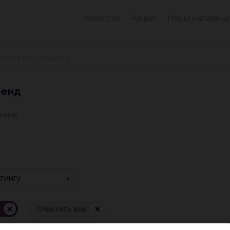
Новости
Акции
Наши магазины
ренд
рушки
тингу
Очистить все