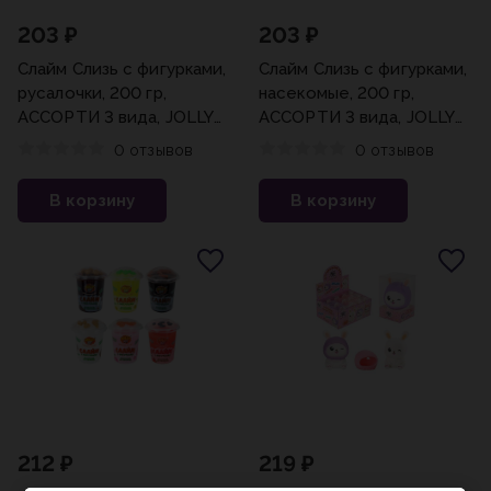
203 ₽
203 ₽
Слайм Слизь с фигурками,
Слайм Слизь с фигурками,
русалочки, 200 гр,
насекомые, 200 гр,
АССОРТИ 3 вида, JOLLY
АССОРТИ 3 вида, JOLLY
JOT, 666666
JOT, 666664
0 отзывов
0 отзывов
В корзину
В корзину
212 ₽
219 ₽