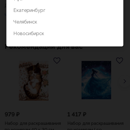
Длина 30 см, ширина 20 см
Екатеринбург
Челябинск
Новосибирск
Рекомендации для вас
979 ₽
1 417 ₽
Набор для раскрашивания
Набор для раскрашивания
по номерам 40 х 30 см
по номерам ( со