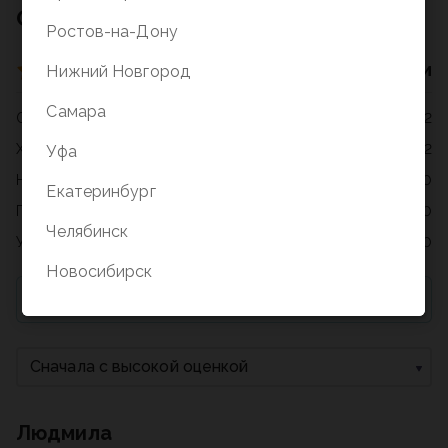
Отзывы о товаре
Ростов-на-Дону
4 оценки
Нижний Новгород
Самара
Отлично
2
Хорошо
2
Уфа
Нормально
0
Екатеринбург
Плохо
0
Челябинск
Ужасно
0
Новосибирск
Для добавления отзыва необходимо купить товар
Сначала с высокой оценкой
Людмила