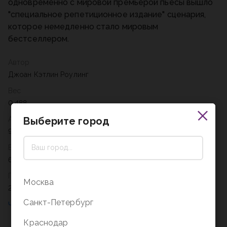
одновременно с мировой премьерой пьесы вышло
"специальное репетиционное издание" сценария,
которое немедленно стало мировым
бестселлером.
Автор
Джоан Кэтлин Роулинг
Вес
0,488
Выберите город
Артикул
978-5-389-13954-1
Возрастное ограничение
6+
Год
Москва
2026
Санкт-Петербург
Краснодар